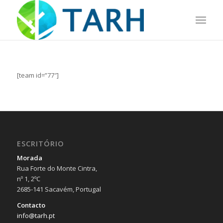
[team id=”77″]
ESCRITÓRIO
Morada
Rua Forte do Monte Cintra,
nº 1, 2ºC
2685-141 Sacavém, Portugal
Contacto
info@tarh.pt