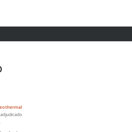
O
geothermal
 adjudicado
.