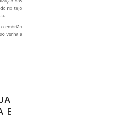
lização dos
do rio tejo
co.
i o embrião
aso venha a
UA
A E