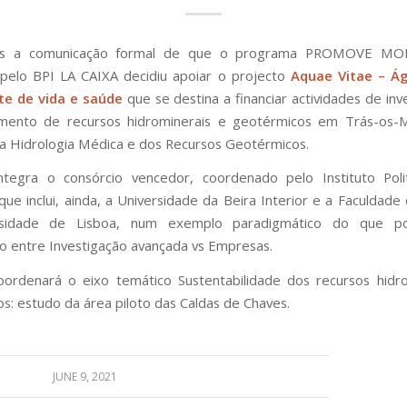
s a comunicação formal de que o programa PROMOVE MO
 pelo BPI LA CAIXA decidiu apoiar o projecto
Aquae Vitae – Á
e de vida e saúde
que se destina a financiar actividades de inv
imento de recursos hidrominerais e geotérmicos em Trás-os-
a Hidrologia Médica e dos Recursos Geotérmicos.
tegra o consórcio vencedor, coordenado pelo Instituto Poli
que inclui, ainda, a Universidade da Beira Interior e a Faculdade 
rsidade de Lisboa, num exemplo paradigmático do que p
o entre Investigação avançada vs Empresas.
ordenará o eixo temático Sustentabilidade dos recursos hidro
s: estudo da área piloto das Caldas de Chaves.
JUNE 9, 2021