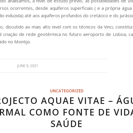
do analisámos, a nível de estudo prévio, as possibilidades de uti
ursos ocorrentes, desde aquíferos superficiais ( e a própria água 
ão induzida) até aos aquiferos profundos do cretácico e do jurássi
o, discutido ao mais alto nivel com os técnicos da Vinci, constitu
l criação de rede geotérmica no futuro aeroporto de Lisboa, c
uido no Montijo.
JUNE 9, 2021
UNCATEGORIZED
ROJECTO AQUAE VITAE – ÁG
RMAL COMO FONTE DE VID
SAÚDE