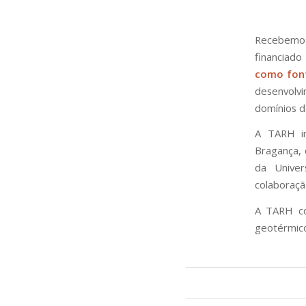
Recebemo
financiado
como font
desenvolv
domínios d
A TARH in
Bragança, 
da Unive
colaboraçã
A TARH co
geotérmico