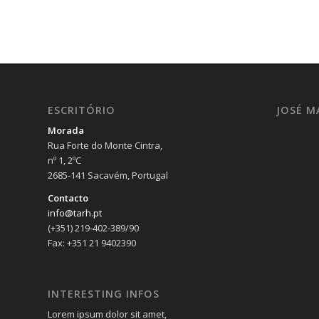
ESCRITÓRIO
JOSÉ M
Morada
Rua Forte do Monte Cintra,
nº 1, 2ºC
2685-141 Sacavém, Portugal
Contacto
info@tarh.pt
(+351) 219-402-389/90
Fax: +351 21 9402390
INTERESTING INFOS
Lorem ipsum dolor sit amet,