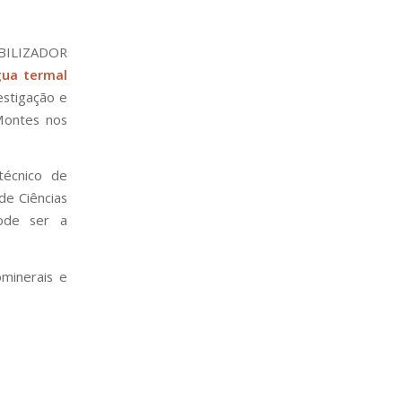
BILIZADOR
gua termal
estigação e
Montes nos
técnico de
de Ciências
ode ser a
minerais e