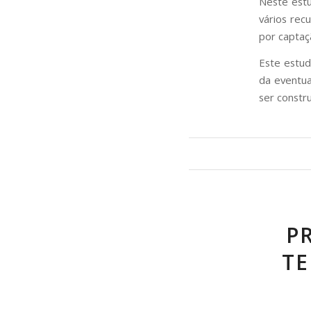
Neste estu
vários rec
por captaç
Este estud
da eventua
ser constr
P
TE